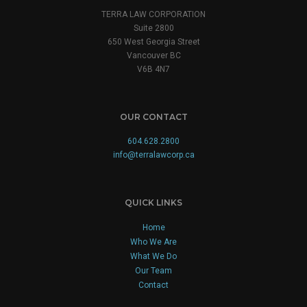
TERRA LAW CORPORATION
Suite 2800
650 West Georgia Street
Vancouver BC
V6B 4N7
OUR CONTACT
604.628.2800
info@terralawcorp.ca
QUICK LINKS
Home
Who We Are
What We Do
Our Team
Contact