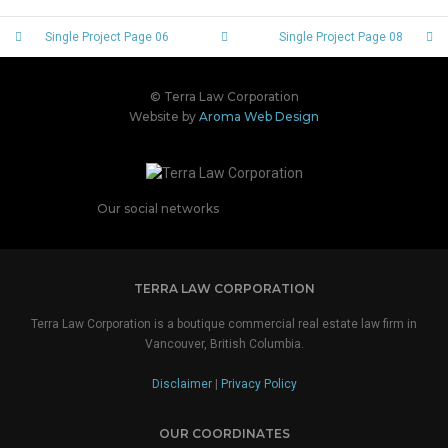
Single Project Page 06
Single Project Page 08
© Terra Law Corporation
Website by
Aroma Web Design
Our social networks
TERRA LAW CORPORATION
Terra Law Corporation is a boutique commercial real estate law firm in
Vancouver, British Columbia.
Disclaimer
|
Privacy Policy
OUR COORDINATES